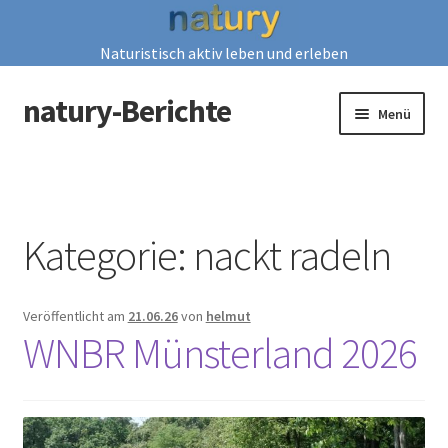
Naturistisch aktiv leben und erleben
natury-Berichte
Zur
Zum
Menü
Navigation
Inhalt
springen
springen
Start
2023
Kategorie:
nackt radeln
2024
Veröffentlicht am
21.06.26
von
helmut
2025
WNBR Münsterland 2026
2026
History