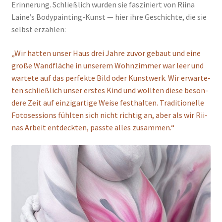
Erin­ne­rung. Schließ­lich wur­den sie fas­zi­niert von Riina
Laine’s Body­pain­ting-Kunst — hier ihre Geschich­te, die sie
selbst erzäh­len:
„Wir hat­ten unser Haus drei Jah­re zuvor gebaut und eine
gro­ße Wand­flä­che in unse­rem Wohn­zim­mer war leer und
war­te­te auf das per­fek­te Bild oder Kunst­werk. Wir erwar­te­
ten schließ­lich unser ers­tes Kind und woll­ten die­se beson­
de­re Zeit auf ein­zig­ar­ti­ge Wei­se fest­hal­ten. Tra­di­tio­nel­le
Foto­ses­si­ons fühl­ten sich nicht rich­tig an, aber als wir Rii­
nas Arbeit ent­deck­ten, pass­te alles zusam­men.“