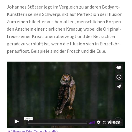
Johan­nes Stöt­ter legt im Ver­gleich zu ande­ren Body­art-
Künst­lern sei­nen Schwer­punkt auf Per­fek­ti­on der Illu­si­on.
Zum einen bil­det er aus bemal­ten, mensch­li­chen Kör­pern
den Anschein einer tier­li­chen Krea­tur, wobei die Ori­gi­nal­
treue sei­ner Krea­tio­nen über­zeugt und der Betrach­ter
gera­de­zu ver­blüfft ist, wenn die Illu­si­on sich in Ein­zel­kör­
per auf­löst. Bei­spie­le sind der Frosch und die Eule.
⬈
Vimeo: Die Eule (bis 4k)