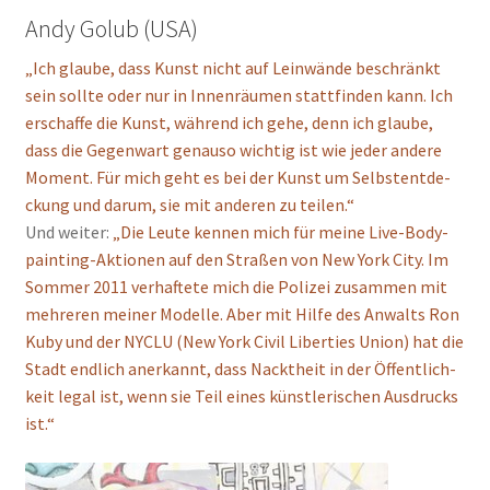
Andy Golub (USA)
„Ich glau­be, dass Kunst nicht auf Lein­wän­de beschränkt
sein soll­te oder nur in Innen­räu­men statt­fin­den kann. Ich
erschaf­fe die Kunst, wäh­rend ich gehe, denn ich glau­be,
dass die Gegen­wart genau­so wich­tig ist wie jeder ande­re
Moment. Für mich geht es bei der Kunst um Selbst­ent­de­
ckung und dar­um, sie mit ande­ren zu tei­len.“
Und wei­ter:
„Die Leu­te ken­nen mich für mei­ne Live-Body­
pain­ting-Aktio­nen auf den Stra­ßen von New York City. Im
Som­mer 2011 ver­haf­te­te mich die Poli­zei zusam­men mit
meh­re­ren mei­ner Model­le. Aber mit Hil­fe des Anwalts Ron
Kuby und der NYCLU (New York Civil Liber­ties Uni­on) hat die
Stadt end­lich aner­kannt, dass Nackt­heit in der Öffent­lich­
keit legal ist, wenn sie Teil eines künst­le­ri­schen Aus­drucks
ist.“