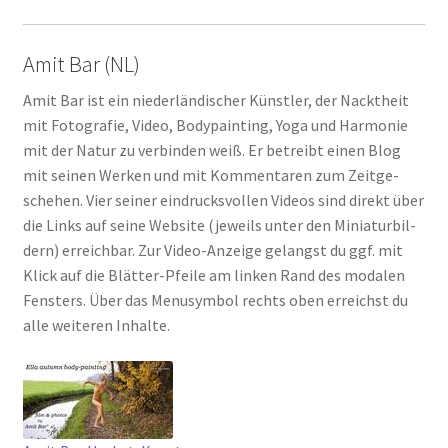
Amit Bar (NL)
Amit Bar ist ein nie­der­län­di­scher Künst­ler, der Nackt­heit
mit Foto­gra­fie, Video, Body­pain­ting, Yoga und Har­mo­nie
mit der Natur zu ver­bin­den weiß. Er betreibt einen Blog
mit sei­nen Wer­ken und mit Kom­men­ta­ren zum Zeit­ge­
sche­hen. Vier sei­ner ein­drucks­vol­len Vide­os sind direkt über
die Links auf sei­ne Web­site (jeweils unter den Minia­tur­bil­
dern) erreich­bar. Zur Video-Anzei­ge gelangst du ggf. mit
Klick auf die Blät­ter-Pfei­le am lin­ken Rand des moda­len
Fens­ters. Über das Menu­sym­bol rechts oben erreichst du
alle wei­te­ren Inhal­te.