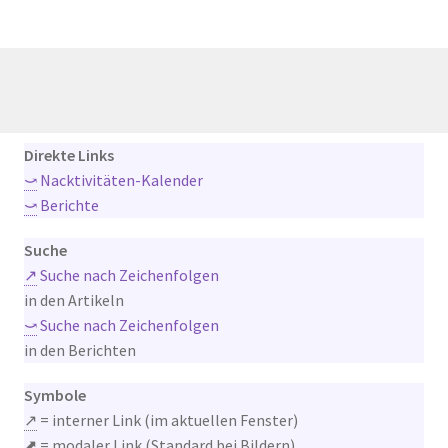
Direkte Links
⤻
Nacktivitäten-Kalender
⤻
Berichte
Suche
↗
Suche nach Zeichenfolgen
in den Artikeln
⤻
Suche nach Zeichenfolgen
in den Berichten
Symbole
↗
= interner Link (im aktuellen Fenster)
⬈
= modaler Link (Standard bei Bildern)