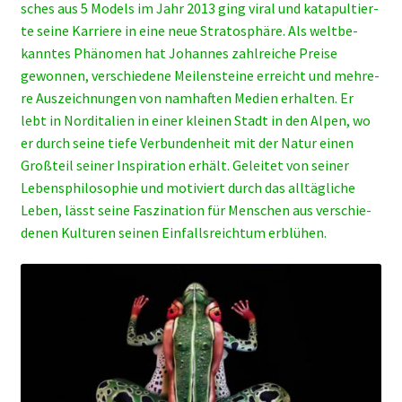
sches aus 5 Models im Jahr 2013 ging viral und kata­pul­tier­
te sei­ne Kar­rie­re in eine neue Stra­to­sphä­re. Als welt­be­
kann­tes Phä­no­men hat Johan­nes zahl­rei­che Prei­se
gewon­nen, ver­schie­de­ne Mei­len­stei­ne erreicht und meh­re­
re Aus­zeich­nun­gen von nam­haf­ten Medi­en erhal­ten. Er
lebt in Nord­ita­li­en in einer klei­nen Stadt in den Alpen, wo
er durch sei­ne tie­fe Ver­bun­den­heit mit der Natur einen
Groß­teil sei­ner Inspi­ra­ti­on erhält. Gelei­tet von sei­ner
Lebens­phi­lo­so­phie und moti­viert durch das all­täg­li­che
Leben, lässt sei­ne Fas­zi­na­ti­on für Men­schen aus ver­schie­
de­nen Kul­tu­ren sei­nen Ein­falls­reich­tum erblü­hen.