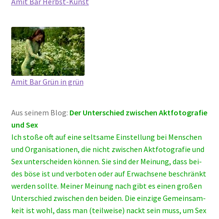
Amit Bar Herbst-Kunst
Amit Bar Grün in grün
Aus sei­nem Blog:
Der Unter­schied zwi­schen Akt­fo­to­gra­fie
und Sex
Ich sto­ße oft auf eine selt­sa­me Ein­stel­lung bei Men­schen
und Orga­ni­sa­tio­nen, die nicht zwi­schen Akt­fo­to­gra­fie und
Sex unter­schei­den kön­nen. Sie sind der Mei­nung, dass bei­
des böse ist und ver­bo­ten oder auf Erwach­se­ne beschränkt
wer­den soll­te. Mei­ner Mei­nung nach gibt es einen gro­ßen
Unter­schied zwi­schen den bei­den. Die ein­zi­ge Gemein­sam­
keit ist wohl, dass man (teil­wei­se) nackt sein muss, um Sex