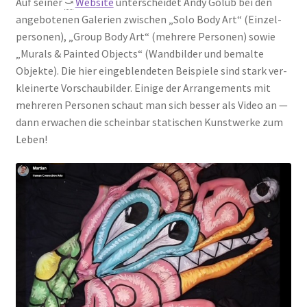
Auf sei­ner
⤻
Web­site
unter­schei­det Andy Golub bei den
ange­bo­te­nen Gale­rien zwi­schen „Solo Body Art“ (Ein­zel­
per­so­nen), „Group Body Art“ (meh­re­re Per­so­nen) sowie
„Murals & Pain­ted Objects“ (Wand­bil­der und bemal­te
Objek­te). Die hier ein­ge­blen­de­ten Bei­spie­le sind stark ver­
klei­ner­te Vor­schau­bil­der. Eini­ge der Arran­ge­ments mit
meh­re­ren Per­so­nen schaut man sich bes­ser als Video an —
dann erwa­chen die schein­bar sta­ti­schen Kunst­wer­ke zum
Leben!