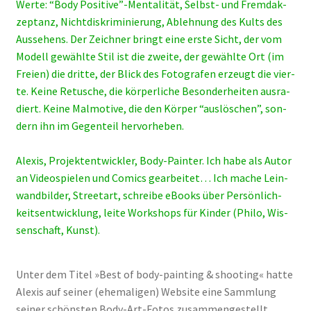
Wer­te: “Body Positive”-Mentalität, Selbst- und Fremd­ak­
zep­tanz, Nicht­dis­kri­mi­nie­rung, Ableh­nung des Kults des
Aus­se­hens. Der Zeich­ner bringt eine ers­te Sicht, der vom
Modell gewähl­te Stil ist die zwei­te, der gewähl­te Ort (im
Frei­en) die drit­te, der Blick des Foto­gra­fen erzeugt die vier­
te. Kei­ne Retu­sche, die kör­per­li­che Beson­der­hei­ten aus­ra­
diert. Kei­ne Mal­mo­ti­ve, die den Kör­per “aus­lö­schen”, son­
dern ihn im Gegen­teil her­vor­he­ben.
Alexis, Pro­jekt­ent­wick­ler, Body-Pain­ter. Ich habe als Autor
an Video­spie­len und Comics gear­bei­tet… Ich mache Lein­
wand­bil­der, Street­art, schrei­be eBooks über Per­sön­lich­
keits­ent­wick­lung, lei­te Work­shops für Kin­der (Phi­lo, Wis­
sen­schaft, Kunst).
Unter dem Titel »Best of body-pain­ting & shoo­ting« hat­te
Alexis auf sei­ner (ehe­ma­li­gen) Web­site eine Samm­lung
sei­ner schöns­ten Body-Art-Fotos zusam­men­ge­stellt.