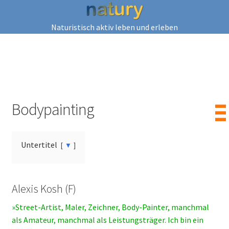
Naturistisch aktiv leben und erleben
Bodypainting
▌▌▌
Unter­ti­tel
▼
Alexis Kosh (F)
»Street-Artist, Maler, Zeich­ner, Body-Pain­ter, manch­mal
als Ama­teur, manch­mal als Leis­tungs­trä­ger. Ich bin ein