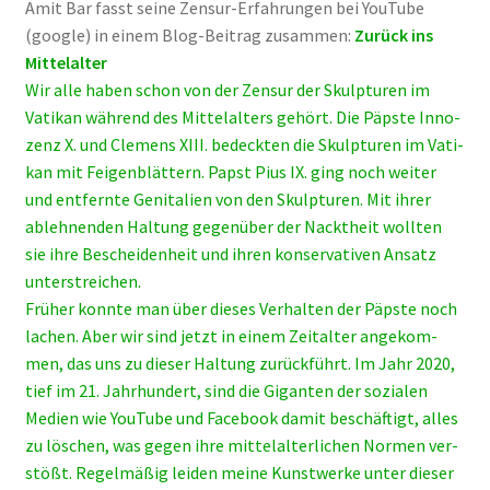
Amit Bar fasst sei­ne Zen­sur-Erfah­run­gen bei You­Tube
(goog­le) in einem Blog-Bei­trag zusam­men:
Zurück ins
Mit­tel­al­ter
Wir alle haben schon von der Zen­sur der Skulp­tu­ren im
Vati­kan wäh­rend des Mit­tel­al­ters gehört. Die Päps­te Inno­
zenz X. und Cle­mens XIII. bedeck­ten die Skulp­tu­ren im Vati­
kan mit Fei­gen­blät­tern. Papst Pius IX. ging noch wei­ter
und ent­fern­te Geni­ta­li­en von den Skulp­tu­ren. Mit ihrer
ableh­nen­den Hal­tung gegen­über der Nackt­heit woll­ten
sie ihre Beschei­den­heit und ihren kon­ser­va­ti­ven Ansatz
unter­strei­chen.
Frü­her konn­te man über die­ses Ver­hal­ten der Päps­te noch
lachen. Aber wir sind jetzt in einem Zeit­al­ter ange­kom­
men, das uns zu die­ser Hal­tung zurück­führt. Im Jahr 2020,
tief im 21. Jahr­hun­dert, sind die Gigan­ten der sozia­len
Medi­en wie You­Tube und Face­book damit beschäf­tigt, alles
zu löschen, was gegen ihre mit­tel­al­ter­li­chen Nor­men ver­
stößt. Regel­mä­ßig lei­den mei­ne Kunst­wer­ke unter die­ser