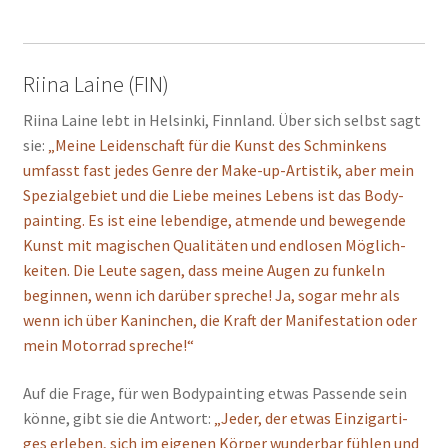
Riina Laine (FIN)
Riina Lai­ne lebt in Hel­sin­ki, Finn­land. Über sich selbst sagt
sie:
„Mei­ne Lei­den­schaft für die Kunst des Schmin­kens
umfasst fast jedes Gen­re der Make-up-Artis­tik, aber mein
Spe­zi­al­ge­biet und die Lie­be mei­nes Lebens ist das Body­
pain­ting. Es ist eine leben­di­ge, atmen­de und bewe­gen­de
Kunst mit magi­schen Qua­li­tä­ten und end­lo­sen Mög­lich­
kei­ten. Die Leu­te sagen, dass mei­ne Augen zu fun­keln
begin­nen, wenn ich dar­über spre­che! Ja, sogar mehr als
wenn ich über Kanin­chen, die Kraft der Mani­fes­ta­ti­on oder
mein Motor­rad spre­che!“
Auf die Fra­ge, für wen Body­pain­ting etwas Pas­sen­de sein
kön­ne, gibt sie die Ant­wort:
„Jeder, der etwas Ein­zig­ar­ti­
ges erle­ben, sich im eige­nen Kör­per wun­der­bar füh­len und