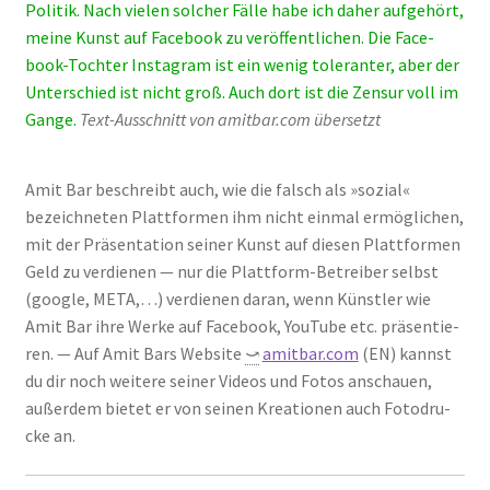
Poli­tik. Nach vie­len sol­cher Fäl­le habe ich daher auf­ge­hört,
mei­ne Kunst auf Face­book zu ver­öf­fent­li­chen. Die Face­
book-Toch­ter Insta­gram ist ein wenig tole­ran­ter, aber der
Unter­schied ist nicht groß. Auch dort ist die Zen­sur voll im
Gan­ge.
Text-Aus­schnitt von amitbar.com über­setzt
Amit Bar beschreibt auch, wie die falsch als »sozi­al«
bezeich­ne­ten Platt­for­men ihm nicht ein­mal ermög­li­chen,
mit der Prä­sen­ta­ti­on sei­ner Kunst auf die­sen Platt­for­men
Geld zu ver­die­nen — nur die Platt­form-Betrei­ber selbst
(goog­le, META,…) ver­die­nen dar­an, wenn Künst­ler wie
Amit Bar ihre Wer­ke auf Face­book, You­Tube etc. prä­sen­tie­
ren. — Auf Amit Bars Web­site
⤻
amitbar.com
(EN) kannst
du dir noch wei­te­re sei­ner Vide­os und Fotos anschau­en,
außer­dem bie­tet er von sei­nen Krea­tio­nen auch Foto­dru­
cke an.