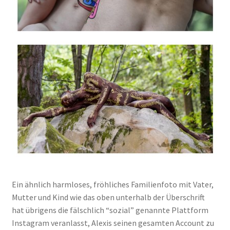
Ein ähn­lich harm­lo­ses, fröh­li­ches Fami­li­en­fo­to mit Vater,
Mut­ter und Kind wie das oben unter­halb der Über­schrift
hat übri­gens die fälsch­lich “sozi­al” genann­te Platt­form
Insta­gram ver­an­lasst, Alexis sei­nen gesam­ten Account zu