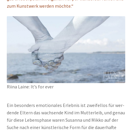
zum Kunst­werk wer­den möch­te.“
Riina Lai­ne: It’s for ever
Ein beson­ders emo­tio­na­les Erleb­nis ist zwei­fel­los für wer­
den­de Eltern das wach­sen­de Kind im Mut­ter­leib, und genau
für die­se Lebens­pha­se waren Susan­na und Mik­ko auf der
Suche nach einer künst­le­ri­sche Form für die dau­er­haf­te