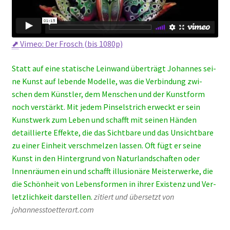
⬈
Vimeo: Der Frosch (bis 1080p)
Statt auf eine sta­ti­sche Lein­wand über­trägt Johan­nes sei­
ne Kunst auf leben­de Model­le, was die Ver­bin­dung zwi­
schen dem Künst­ler, dem Men­schen und der Kunst­form
noch ver­stärkt. Mit jedem Pin­sel­strich erweckt er sein
Kunst­werk zum Leben und schafft mit sei­nen Hän­den
detail­lier­te Effek­te, die das Sicht­ba­re und das Unsicht­ba­re
zu einer Ein­heit ver­schmel­zen las­sen. Oft fügt er sei­ne
Kunst in den Hin­ter­grund von Natur­land­schaf­ten oder
Innen­räu­men ein und schafft illu­sio­nä­re Meis­ter­wer­ke, die
die Schön­heit von Lebens­for­men in ihrer Exis­tenz und Ver­
letz­lich­keit dar­stel­len.
zitiert und über­setzt von
johannesstoetterart.com