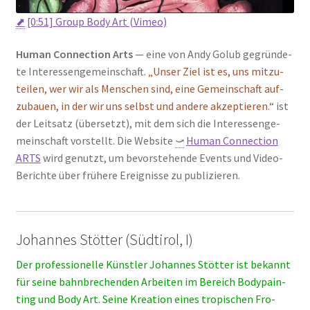
⬈
[0:51] Group Body Art (Vimeo)
Human Con­nec­tion Arts
— eine von Andy Golub gegrün­de­
te Inter­es­sen­ge­mein­schaft.
„Unser Ziel ist es, uns mit­zu­
tei­len, wer wir als Men­schen sind, eine Gemein­schaft auf­
zu­bau­en, in der wir uns selbst und ande­re akzep­tie­ren.“
ist
der Leit­satz (über­setzt), mit dem sich die Inter­es­sen­ge­
mein­schaft vor­stellt. Die Web­site
⤻
Human Con­nec­tion
ARTS
wird genutzt, um bevor­ste­hen­de Events und Video-
Berich­te über frü­he­re Ereig­nis­se zu publi­zie­ren.
Johannes Stötter (Südtirol, I)
Der pro­fes­sio­nel­le Künst­ler Johan­nes Stöt­ter ist bekannt
für sei­ne bahn­bre­chen­den Arbei­ten im Bereich Body­pain­
ting und Body Art. Sei­ne Krea­ti­on eines tro­pi­schen Fro­