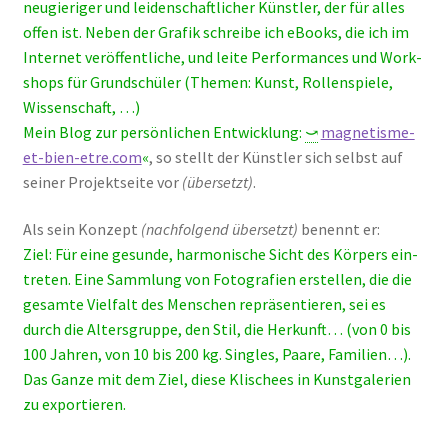
neu­gie­ri­ger und lei­den­schaft­li­cher Künst­ler, der für alles
offen ist. Neben der Gra­fik schrei­be ich eBooks, die ich im
Inter­net ver­öf­fent­li­che, und lei­te Per­for­man­ces und Work­
shops für Grund­schü­ler (The­men: Kunst, Rol­len­spie­le,
Wis­sen­schaft, …)
Mein Blog zur per­sön­li­chen Ent­wick­lung:
⤻
magnetisme-
et-bien-etre.com
«
, so stellt der Künst­ler sich selbst auf
sei­ner Pro­jekt­sei­te vor
(über­setzt)
.
Als sein Kon­zept
(nach­fol­gend über­setzt)
benennt er:
Ziel: Für eine gesun­de, har­mo­ni­sche Sicht des Kör­pers ein­
tre­ten. Eine Samm­lung von Foto­gra­fien erstel­len, die die
gesam­te Viel­falt des Men­schen reprä­sen­tie­ren, sei es
durch die Alters­grup­pe, den Stil, die Her­kunft… (von 0 bis
100 Jah­ren, von 10 bis 200 kg. Sin­gles, Paa­re, Fami­li­en…).
Das Gan­ze mit dem Ziel, die­se Kli­schees in Kunst­ga­le­rien
zu expor­tie­ren.