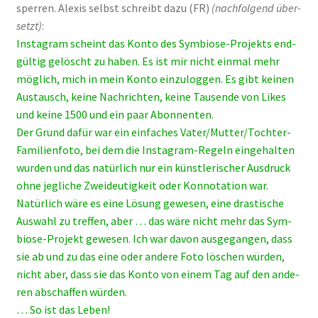
sper­ren. Alexis selbst schreibt dazu (FR)
(nach­fol­gend über­
setzt)
:
Insta­gram scheint das Kon­to des Sym­bio­se-Pro­jekts end­
gül­tig gelöscht zu haben. Es ist mir nicht ein­mal mehr
mög­lich, mich in mein Kon­to ein­zu­log­gen. Es gibt kei­nen
Aus­tausch, kei­ne Nach­rich­ten, kei­ne Tau­sen­de von Likes
und kei­ne 1500 und ein paar Abon­nen­ten.
Der Grund dafür war ein ein­fa­ches Vater/­Mut­ter/­Toch­ter-
Fami­li­en­fo­to, bei dem die Insta­gram-Regeln ein­ge­hal­ten
wur­den und das natür­lich nur ein künst­le­ri­scher Aus­druck
ohne jeg­li­che Zwei­deu­tig­keit oder Kon­no­ta­ti­on war.
Natür­lich wäre es eine Lösung gewe­sen, eine dras­ti­sche
Aus­wahl zu tref­fen, aber … das wäre nicht mehr das Sym­
bio­se-Pro­jekt gewe­sen. Ich war davon aus­ge­gan­gen, dass
sie ab und zu das eine oder ande­re Foto löschen wür­den,
nicht aber, dass sie das Kon­to von einem Tag auf den ande­
ren abschaf­fen wür­den.
… So ist das Leben!