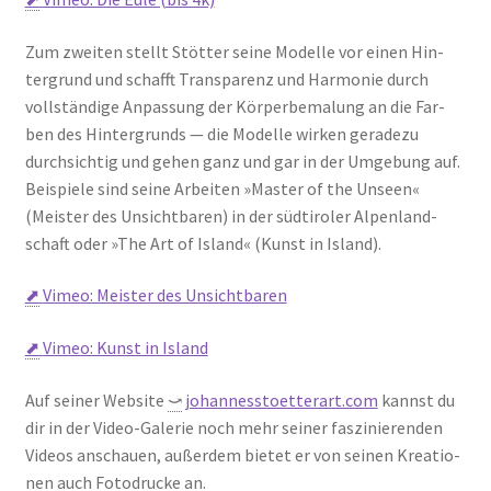
Zum zwei­ten stellt Stöt­ter sei­ne Model­le vor einen Hin­
ter­grund und schafft Trans­pa­renz und Har­mo­nie durch
voll­stän­di­ge Anpas­sung der Kör­per­be­ma­lung an die Far­
ben des Hin­ter­grunds — die Model­le wir­ken gera­de­zu
durch­sich­tig und gehen ganz und gar in der Umge­bung auf.
Bei­spie­le sind sei­ne Arbei­ten »Mas­ter of the Unseen«
(Meis­ter des Unsicht­ba­ren) in der süd­ti­ro­ler Alpen­land­
schaft oder »The Art of Island« (Kunst in Island).
⬈
Vimeo: Meis­ter des Unsicht­ba­ren
⬈
Vimeo: Kunst in Island
Auf sei­ner Web­site
⤻
johannesstoetterart.com
kannst du
dir in der Video-Gale­rie noch mehr sei­ner fas­zi­nie­ren­den
Vide­os anschau­en, außer­dem bie­tet er von sei­nen Krea­tio­
nen auch Foto­dru­cke an.