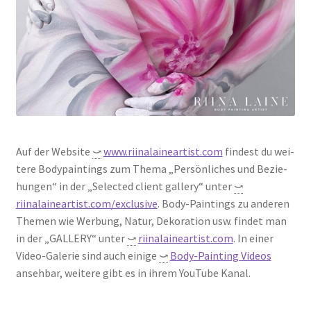
Auf der Web­site
⤻
www.riinalaineartist.com
fin­dest du wei­
te­re Body­pain­tings zum The­ma „Per­sön­li­ches und Bezie­
hun­gen“ in der „Sel­ec­ted cli­ent gal­lery“ unter
⤻
riinalaineartist.com/exclusive
. Body-Pain­tings zu ande­ren
The­men wie Wer­bung, Natur, Deko­ra­ti­on usw. fin­det man
in der „GALLERY“ unter
⤻
riinalaineartist.com
. In einer
Video-Gale­rie sind auch eini­ge
⤻
Body-Pain­ting Vide­os
anseh­bar, wei­te­re gibt es in ihrem You­Tube Kanal.